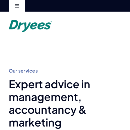
Skip
Toggle
to
Navigation
content
My Account
Cart
Our services
Expert advice in
management,
accountancy &
marketing