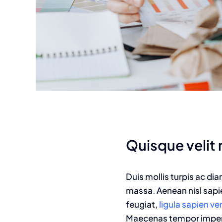
Quisque velit n
Duis mollis turpis ac di
massa. Aenean nisl sapie
feugiat,
ligula sapien v
Maecenas tempor imperdie