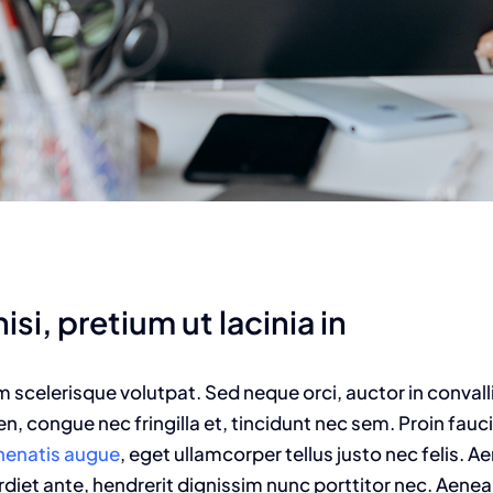
isi, pretium ut lacinia in
am scelerisque volutpat. Sed neque orci, auctor in convall
n, congue nec fringilla et, tincidunt nec sem. Proin fauc
enenatis augue
, eget ullamcorper tellus justo nec felis. Ae
t ante, hendrerit dignissim nunc porttitor nec. Aenean 