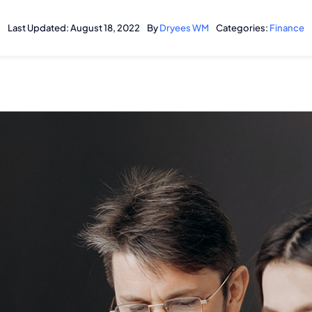
Last Updated: August 18, 2022
By
Dryees WM
Categories:
Finance
Home
Shop
Caregiver Resources
Contac