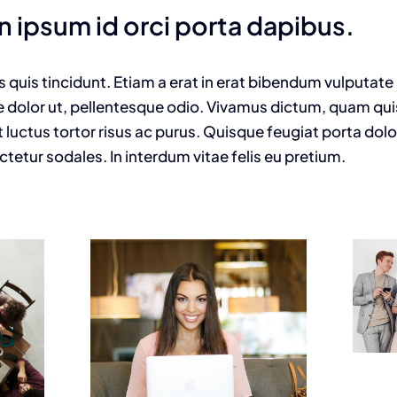
n ipsum id orci porta dapibus.
us quis tincidunt. Etiam a erat in erat bibendum vulputate
e dolor ut, pellentesque odio. Vivamus dictum, quam quis 
 luctus tortor risus ac purus. Quisque feugiat porta dol
tur sodales. In interdum vitae felis eu pretium.